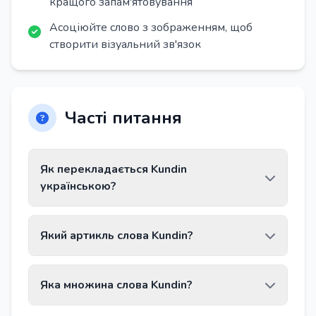
кращого запам'ятовування
Асоціюйте слово з зображенням, щоб
створити візуальний зв'язок
Часті питання
Як перекладається Kundin
українською?
Слово Kundin перекладається як «клієнтка,
Який артикль слова Kundin?
покупниця».
Слово Kundin має артикль die.
Яка множина слова Kundin?