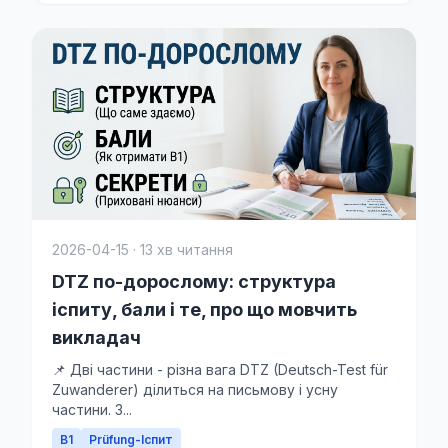
2026-04-15 · 13 хв читання
DTZ по-дорослому: структура
іспиту, бали і те, про що мовчить
викладач
📌 Дві частини - різна вага DTZ (Deutsch-Test für
Zuwanderer) ділиться на письмову і усну
частини. З...
B1
Prüfung-Іспит