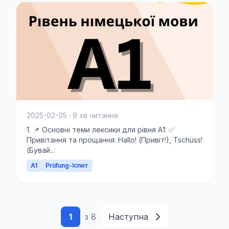
2025-02-05 · 9 хв читання
1. 📌 Основні теми лексики для рівня A1: ✅
Привітання та прощання: Hallo! (Привіт!), Tschüss!
(Бувай...
A1
Prüfung-Іспит
1
з 8
Наступна