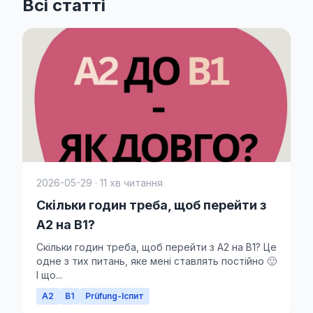
Всі статті
2026-05-29 · 11 хв читання
Скільки годин треба, щоб перейти з
A2 на B1?
Скільки годин треба, щоб перейти з A2 на B1? Це
одне з тих питань, яке мені ставлять постійно 🙂
І що...
A2
B1
Prüfung-Іспит