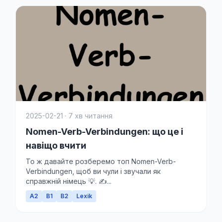
2025-02-21 · 7 хв читання
Nomen-Verb-Verbindungen: що це і
навіщо вчити
То ж давайте розберемо топ Nomen-Verb-
Verbindungen, щоб ви чули і звучали як
справжній німець 💡. ✍...
A2
B1
B2
Lexik