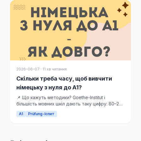
2026-06-07 · 11 хв читання
Скільки треба часу, щоб вивчити
німецьку з нуля до A1?
📌 Що кажуть методики? Goethe-Institut і
більшість мовних шкіл дають таку цифру: 80–200
академічних...
A1
Prüfung-Іспит